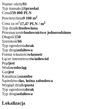
Numer oferty
93
Typ transakcji
Sprzedaż
Cena
159 000 PLN
2
Powierzchnia
9 100 m
2
2
Cena za m
17,47 PLN / m
Typ działki
budowlana
Przeznaczenie
budownictwo jednorodzinne
Długość
150
Szerokość
66
Typ ogrodzenia
brak
Typ drogi
asfaltowa
Forma własności
własność
Łącze internetowe
światłowód
Prąd
jest
Woda
wodociąg
Gaz
jest
Kanalizacja
szambo
Sąsiedztwo
las, luźna zabudowa
Wygląd działki
pusta
Typ ogrodzenia
brak
Typ drogi
asfaltowa
Lokalizacja