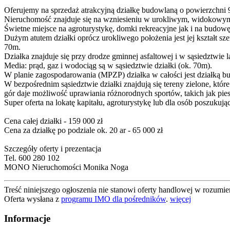
Oferujemy na sprzedaż atrakcyjną działkę budowlaną o powierzchni 91
Nieruchomość znajduje się na wzniesieniu w urokliwym, widokowym 
Świetne miejsce na agroturystykę, domki rekreacyjne jak i na budo
Dużym atutem działki oprócz urokliwego położenia jest jej kształt 
70m.
Działka znajduje się przy drodze gminnej asfaltowej i w sąsiedztwie l
Media: prąd, gaz i wodociąg są w sąsiedztwie działki (ok. 70m).
W planie zagospodarowania (MPZP) działka w całości jest działką b
W bezpośrednim sąsiedztwie działki znajdują się tereny zielone, któr
gór daje możliwość uprawiania różnorodnych sportów, takich jak pi
Super oferta na lokatę kapitału, agroturystykę lub dla osób poszuk
Cena całej działki - 159 000 zł
Cena za działkę po podziale ok. 20 ar - 65 000 zł
Szczegóły oferty i prezentacja
Tel. 600 280 102
MONO Nieruchomości Monika Noga
Treść niniejszego ogłoszenia nie stanowi oferty handlowej w rozum
Oferta wysłana z
programu IMO dla pośredników
.
więcej
Informacje