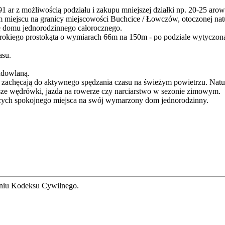
 ar z możliwością podziału i zakupu mniejszej działki np. 20-25 arowej
miejscu na granicy miejscowości Buchcice / Łowczów, otoczonej natu
wę domu jednorodzinnego całorocznego.
szerokiego prostokąta o wymiarach 66m na 150m - po podziale wytyczon
asu.
udowlaną.
e zachęcają do aktywnego spędzania czasu na świeżym powietrzu. Natural
esze wędrówki, jazda na rowerze czy narciarstwo w sezonie zimowym.
ujących spokojnego miejsca na swój wymarzony dom jednorodzinny.
ieniu Kodeksu Cywilnego.