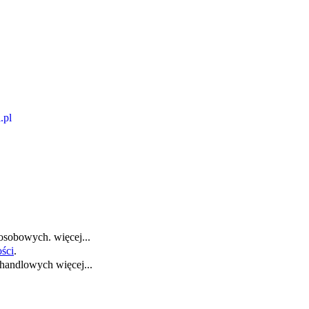
.pl
 osobowych.
więcej...
ości
.
i handlowych
więcej...